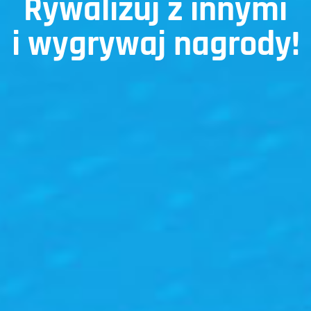
Rywalizuj z innymi
i wygrywaj nagrody!